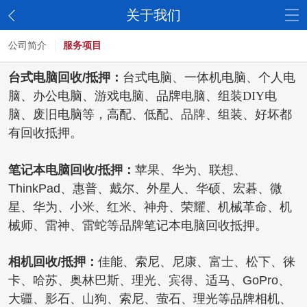
关于我们
公司简介
服务项目
台式电脑回收/抵押：
台式电脑、一体机电脑
、
个人电
脑
、
办公电脑
、
游戏电脑
、
品牌电脑
、
组装DIY电
脑
、
废旧电脑等，高配、低配、品牌、组装、好坏都
有回收抵押。
笔记本电脑回收/抵押：
苹果
、
华为
、
联想
、
ThinkPad
、
惠普
、
戴尔
、
外星人
、
华硕
、
宏碁
、
微
星
、
华为
、
小米
、
红米
、
神舟
、
荣耀
、
机械革命
、
机
械师
、
雷神
、
雷蛇等品牌笔记本电脑回收抵押。
相机回收/抵押：
佳能
、
索尼
、
尼康
、
富士
、
松下
、
徕
卡
、
哈苏
、
奥林巴斯
、
理光
、
宾得
、
适马
、
GoPro
、
大疆
、
影石
、
山狗
、
索尼
、
萤石
、
理光等品牌相机、